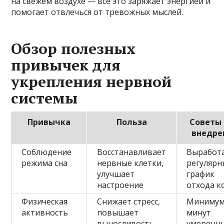
на свежем воздухе — все это заряжает энергией и
помогает отвлечься от тревожных мыслей.
Обзор полезных
привычек для
укрепления нервной
системы
Привычка
Польза
Советы
внедре
Соблюдение
Восстанавливает
Выработ
режима сна
нервные клетки,
регулярн
улучшает
график
настроение
отхода к
Физическая
Снижает стресс,
Минимум
активность
повышает
минут
выносливость
умеренн