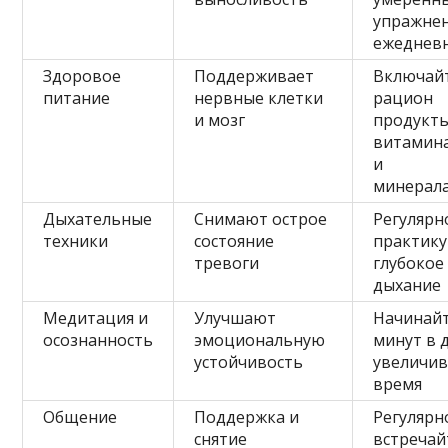
упражне
ежеднев
Здоровое
Поддерживает
Включай
питание
нервные клетки
рацион
и мозг
продукты
витамин
и
минерал
Дыхательные
Снимают острое
Регулярн
техники
состояние
практику
тревоги
глубокое
дыхание
Медитация и
Улучшают
Начинайт
осознанность
эмоциональную
минут в 
устойчивость
увеличи
время
Общение
Поддержка и
Регулярн
снятие
встречай