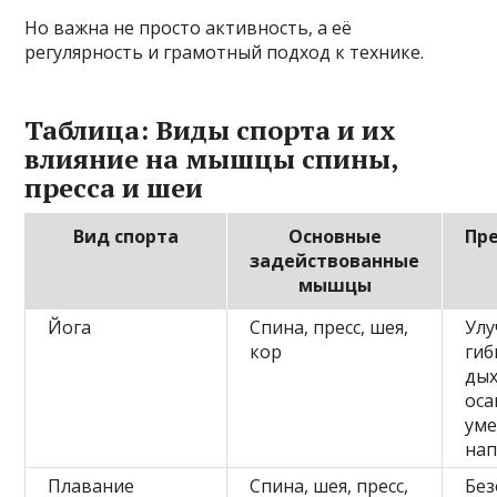
Но важна не просто активность, а её
регулярность и грамотный подход к технике.
Таблица: Виды спорта и их
влияние на мышцы спины,
пресса и шеи
Вид спорта
Основные
Пр
задействованные
мышцы
Йога
Спина, пресс, шея,
Ул
кор
гиб
дых
оса
ум
на
Плавание
Спина, шея, пресс,
Без