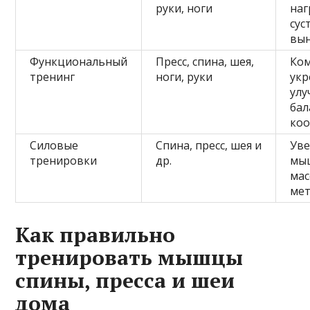
руки, ноги
наг
сус
вын
Функциональный
Пресс, спина, шея,
Ко
тренинг
ноги, руки
укр
ул
бал
ко
Силовые
Спина, пресс, шея и
Уве
тренировки
др.
мы
мас
ме
Как правильно
тренировать мышцы
спины, пресса и шеи
дома