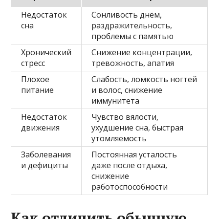
Недостаток
Сонливость днём,
сна
раздражительность,
проблемы с памятью
Хронический
Снижение концентрации,
стресс
тревожность, апатия
Плохое
Слабость, ломкость ногтей
питание
и волос, снижение
иммунитета
Недостаток
Чувство вялости,
движения
ухудшение сна, быстрая
утомляемость
Заболевания
Постоянная усталость
и дефициты
даже после отдыха,
снижение
работоспособности
Как отличить обычную