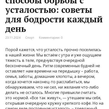
способы борьбы с
усталостью: советы
для бодрости каждый
день
23.11.2024
Спорт
Комментарии: 0
Порой кажется, что усталость прочно поселилась
в нашей жизни. Мы встаём с утра и уже ощущаем
тяжесть в теле, предчувствуя очередной
бесконечный день. Ритм современных будней не
оставляет нам времени на передышку – работа,
семья, заботы, домашние хлопоты, а вечером,
когда хочется наконец-то расслабиться, мы
обнаруживаем, что ни сил, ни желания что-либо
делать не осталось. Многие привыкли считать
это нормой. «Все так живут», — утешаем мы себя,
открывая очередную кружку крепкого кофе. Но на
самом деле постоянная усталость – тревожный