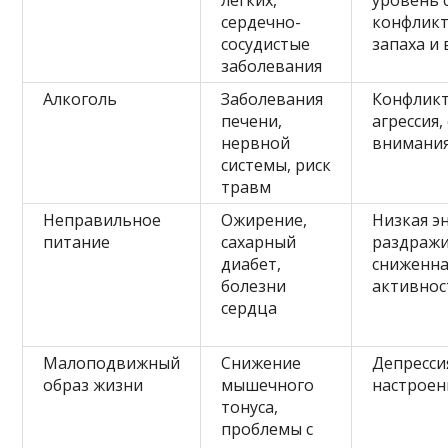
лёгких,
уровень с
сердечно-
конфликт
сосудистые
запаха и
заболевания
Алкоголь
Заболевания
Конфликт
печени,
агрессия
нервной
внимания
системы, риск
травм
Неправильное
Ожирение,
Низкая э
питание
сахарный
раздражи
диабет,
сниженна
болезни
активнос
сердца
Малоподвижный
Снижение
Депресси
образ жизни
мышечного
настроен
тонуса,
проблемы с