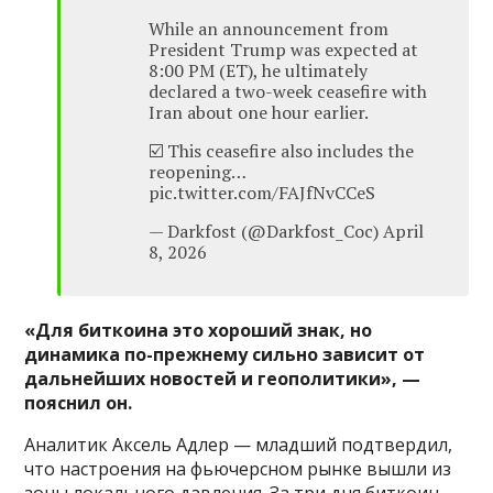
While an announcement from
President Trump was expected at
8:00 PM (ET), he ultimately
declared a two-week ceasefire with
Iran about one hour earlier.
☑️ This ceasefire also includes the
reopening…
pic.twitter.com/FAJfNvCCeS
— Darkfost (@Darkfost_Coc) April
8, 2026
«Для биткоина это хороший знак, но
динамика по-прежнему сильно зависит от
дальнейших новостей и геополитики», —
пояснил он.
Аналитик Аксель Адлер — младший подтвердил,
что настроения на фьючерсном рынке вышли из
зоны локального давления. За три дня биткоин