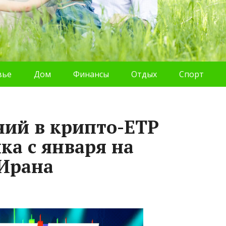
вье
Дом
Финансы
Отдых
Спорт
ий в крипто-ETP
ка с января на
 Ирана