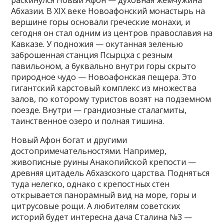
раскинулся Новый Афон — духовная жемчужина
Абхазии. В XIX веке Новоафонский монастырь на
вершине горы основали греческие монахи, и
сегодня он стал одним из центров православия на
Кавказе. У подножия — окутанная зеленью
заброшенная станция Псырцха с резным
павильоном, а буквально внутри горы скрыто
природное чудо — Новоафонская пещера. Это
гигантский карстовый комплекс из множества
залов, по которому туристов возят на подземном
поезде. Внутри — грандиозные сталагмиты,
таинственное озеро и полная тишина.
Новый Афон богат и другими
достопримечательностями. Например,
живописные руины Анакопийской крепости —
древняя цитадель Абхазского царства. Подняться
туда нелегко, однако с крепостных стен
открывается панорамный вид на море, горы и
цитрусовые рощи. А любителям советских
историй будет интересна дача Сталина №3 —