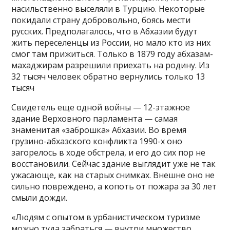
насильственно выселяли в Турцию. Некоторые
покидали страну добровольно, боясь мести
русских. Предполагалось, что в Абхазии будут
жить переселенцы из России, но мало кто из них
смог там прижиться. Только в 1879 году абхазам-
махаджирам разрешили приехать на родину. Из
32 тысяч человек обратно вернулись только 13
тысяч
Свидетель еще одной войны — 12-этажное
здание Верховного парламента — самая
знаменитая «заброшка» Абхазии. Во время
грузино-абхазского конфликта 1990-х оно
загорелось в ходе обстрела, и его до сих пор не
восстановили. Сейчас здание выглядит уже не так
ужасающе, как на старых снимках. Внешне оно не
сильно повреждено, а копоть от пожара за 30 лет
смыли дожди.
«Людям с опытом в урбанистическом туризме
можно туда забраться — внутри множество