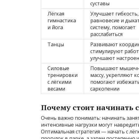
суставы
Лёгкая
Улучшает гибкость,
гимнастика
равновесие и дыха
и йога
систему, помогает
расслабиться
Танцы
Развивают коорди
стимулируют работ
улучшают настрое
Силовые
Повышают мышеч
тренировки
массу, укрепляют ко
с лёгкими
помогают избежат
весами
саркопении
Почему стоит начинать с
Очень важно понимать: начинать занят
интенсивные нагрузки могут навредить
Оптимальная стратегия — начать с лёг
прогулок в парке, а затем постепенно