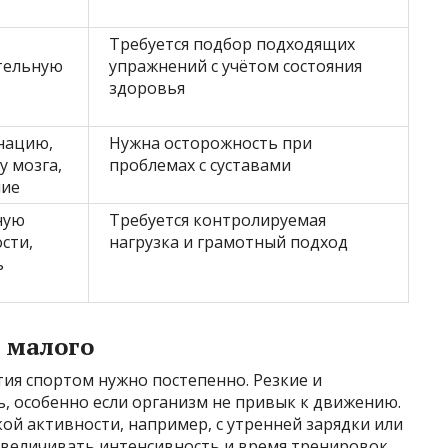
Требуется подбор подходящих
тельную
упражнений с учётом состояния
здоровья
нацию,
Нужна осторожность при
у мозга,
проблемах с суставами
ние
ную
Требуется контролируемая
сти,
нагрузка и грамотный подход
ь
 малого
ия спортом нужно постепенно. Резкие и
, особенно если организм не привык к движению.
кой активности, например, с утренней зарядки или
 увеличивать интенсивность и время тренировок.