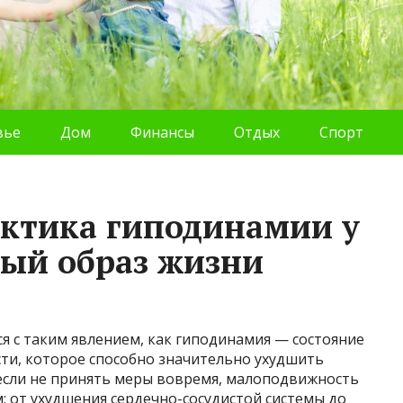
вье
Дом
Финансы
Отдых
Спорт
ктика гиподинамии у
ый образ жизни
ся с таким явлением, как гиподинамия — состояние
ти, которое способно значительно ухудшить
 если не принять меры вовремя, малоподвижность
: от ухудшения сердечно-сосудистой системы до