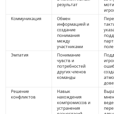
результат
мот
игро
Коммуникация
Обмен
Пере
информацией и
такт
создание
указ
понимания
подд
между
парт
участниками
поле
Эмпатия
Понимание
Под
чувств и
игро
потребностей
ошиб
других членов
созд
команды
атмо
дове
Решение
Навык
Выр
конфликтов
нахождения
мнен
компромиссов и
веде
устранения
пере
разногласий
для 