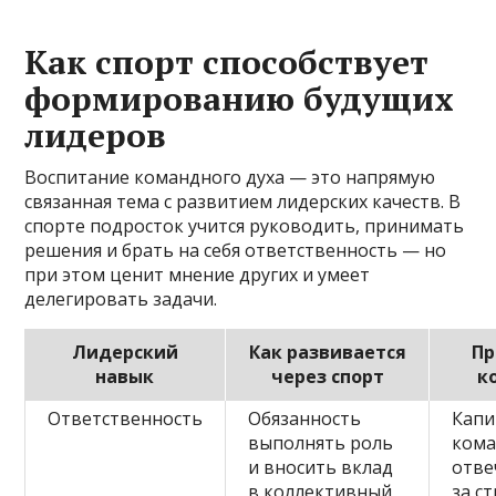
Как спорт способствует
формированию будущих
лидеров
Воспитание командного духа — это напрямую
связанная тема с развитием лидерских качеств. В
спорте подросток учится руководить, принимать
решения и брать на себя ответственность — но
при этом ценит мнение других и умеет
делегировать задачи.
Лидерский
Как развивается
Пр
навык
через спорт
к
Ответственность
Обязанность
Капи
выполнять роль
кома
и вносить вклад
отв
в коллективный
за с