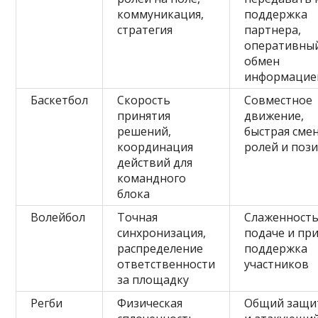
коммуникация,
поддержка
стратегия
партнера,
оперативны
обмен
информацие
Баскетбол
Скорость
Совместное
принятия
движение,
решений,
быстрая сме
координация
ролей и поз
действий для
командного
блока
Волейбол
Точная
Слаженность
синхронизация,
подаче и пр
распределение
поддержка
ответственности
участников
за площадку
Регби
Физическая
Общий защи