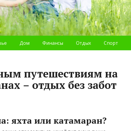
вье
Дом
Финансы
Отдых
Спорт
йным путешествиям на
нах – отдых без забот
а: яхта или катамаран?