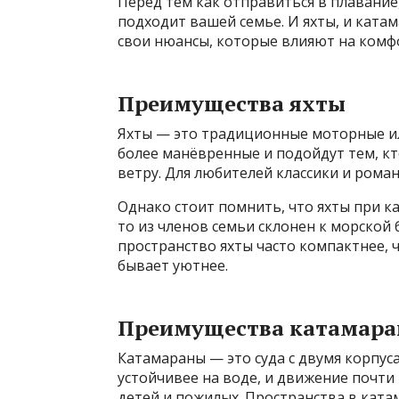
Перед тем как отправиться в плавание
подходит вашей семье. И яхты, и ката
свои нюансы, которые влияют на комфо
Преимущества яхты
Яхты — это традиционные моторные ил
более манёвренные и подойдут тем, к
ветру. Для любителей классики и рома
Однако стоит помнить, что яхты при ка
то из членов семьи склонен к морской 
пространство яхты часто компактнее, ч
бывает уютнее.
Преимущества катамара
Катамараны — это суда с двумя корпу
устойчивее на воде, и движение почти
детей и пожилых. Пространства в ката