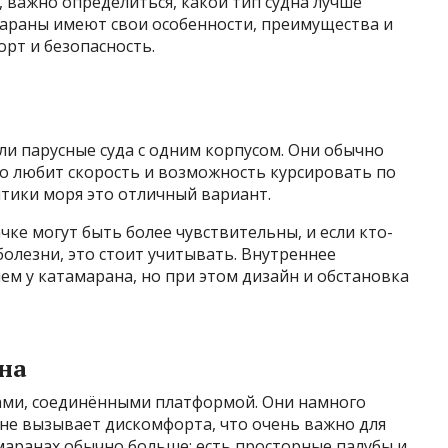
, важно определиться, какой тип судна лучше
мараны имеют свои особенности, преимущества и
рт и безопасность.
и парусные суда с одним корпусом. Они обычно
то любит скорость и возможность курсировать по
нтики моря это отличный вариант.
чке могут быть более чувствительны, и если кто-
болезни, это стоит учитывать. Внутреннее
ем у катамарана, но при этом дизайн и обстановка
на
сами, соединёнными платформой. Они намного
 не вызывает дискомфорта, что очень важно для
маранах обычно больше: есть просторные палубы и