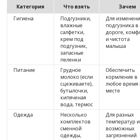
Категория
Что взять
Зачем
Гигиена
Подгузники,
Для изменен
влажные
подгузника в
салфетки,
дороге, комф
крем под
и чистота
подгузник,
малыша
запасные
пеленки
Питание
Грудное
Обеспечить
молоко (если
кормление в
сцеживаете),
любое время 
бутылочки,
месте
кипяченая
вода, термос
Одежда
Несколько
Для разных
комплектов
температур и
сменной
возможных
одежды,
загрязнений