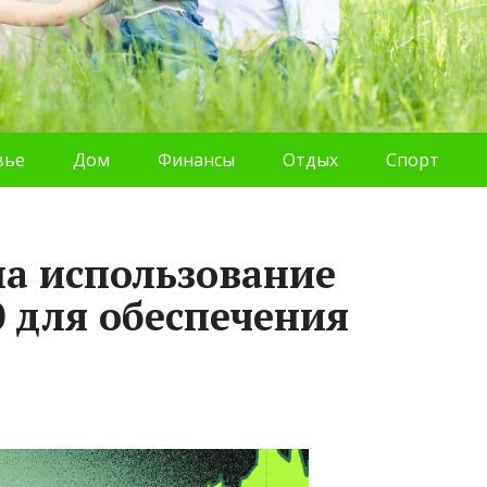
вье
Дом
Финансы
Отдых
Спорт
а использование
0 для обеспечения