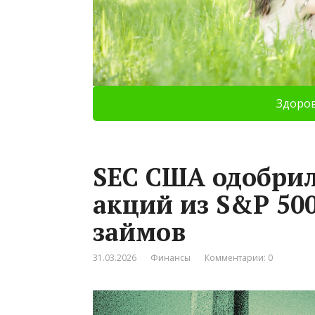
Здоро
SEC США одобрил
акций из S&P 50
займов
31.03.2026
Финансы
Комментарии: 0