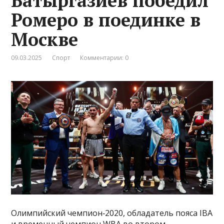
Батыргазиев победил
Ромеро в поединке в
Москве
09.03.2025
Спорт
Комментарии: 0
Олимпийский чемпион‑2020, обладатель пояса IBA
и временный чемпион WBA во втором