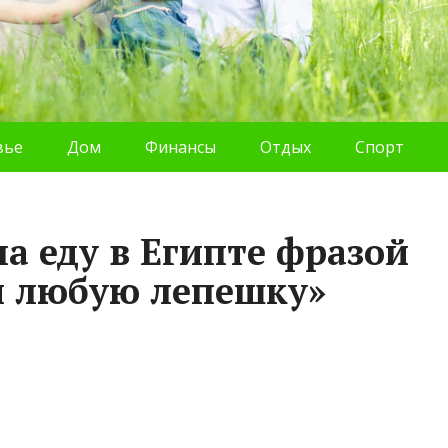
вье
Дом
Финансы
Отдых
Спорт
а еду в Египте фразой
й любую лепешку»