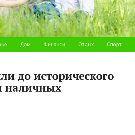
вье
Дом
Финансы
Отдых
Спорт
или до исторического
м наличных