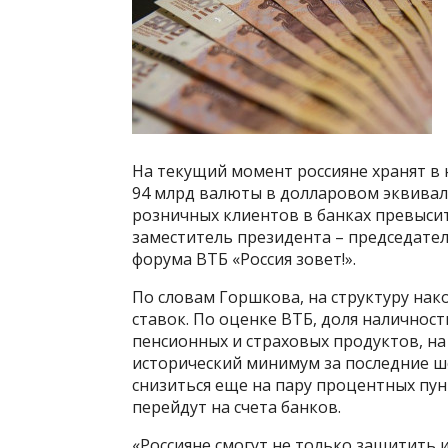
На текущий момент россияне хранят в 
94 млрд валюты в долларовом эквивал
розничных клиентов в банках превысит 
заместитель президента – председате
форума ВТБ «Россия зовет!».
По словам Горшкова, на структуру на
ставок. По оценке ВТБ, доля наличност
пенсионных и страховых продуктов, на
исторический минимум за последние ше
снизиться еще на пару процентных пун
перейдут на счета банков.
«Россияне смогут не только защитить 