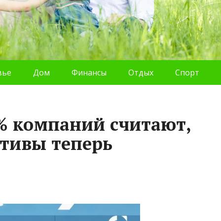
вье
Дом
Финансы
Отдых
Спорт
2% компаний считают,
тивы теперь