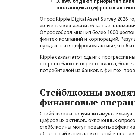
3. 89% отдают приоритет кап
поставщика цифровых активо
Опрос Ripple Digital Asset Survey 2026
являются ключевой областью внимания
Опрос собрал мнения более 1000 респо
финтех-компаний и корпораций. Резул
нуждаются в цифровом активе, чтобы 
Ripple связал этот сдвиг с прогрессив
стороны банков первого класса, боле
потребителей из банков в финтех-про
Стейблкоины входят
финансовые операц
Стейблкоины получили самую сильную 
цифровых активов, охваченных опросом
стейблкоины могут повысить эффектив
оборотный капитал, который в противн