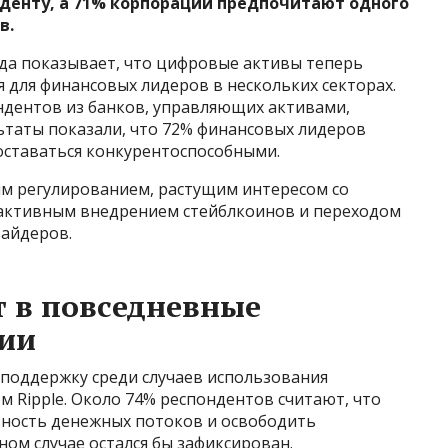
еденту, а 71% корпораций предпочитают одного
в.
 года показывает, что цифровые активы теперь
 для финансовых лидеров в нескольких секторах.
ндентов из банков, управляющих активами,
ьтаты показали, что 72% финансовых лидеров
оставаться конкурентоспособными.
ным регулированием, растущим интересом со
е активным внедрением стейблкоинов и переходом
вайдеров.
 в повседневные
ии
поддержку среди случаев использования
 Ripple. Около 74% респондентов считают, что
ность денежных потоков и освободить
ом случае остался бы зафиксирован.