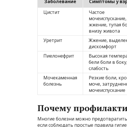
Заболевание
Симптомы у вз
Цистит
Частое
мочеиспускание,
жжение, тупая б
внизу живота
Уретрит
Жжение, выделен
дискомфорт
Пиелонефрит
Высокая темпера
бели боли в боку
слабость
Мочекаменная
Резкие боли, кро
болезнь
моче, затруднен
мочеиспускание
Почему профилакти
Многие болезни можно предотвратить 
если соблюдать простые правила гигие