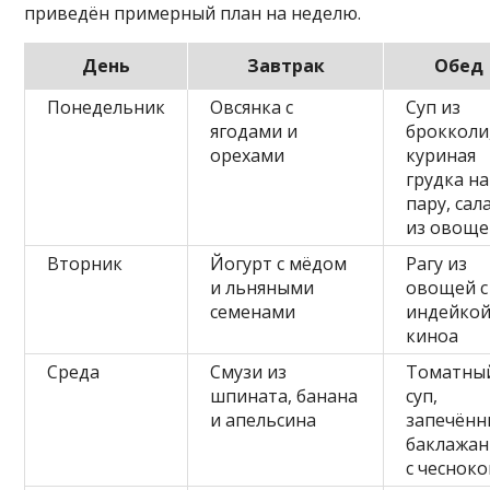
приведён примерный план на неделю.
День
Завтрак
Обед
Понедельник
Овсянка с
Суп из
ягодами и
брокколи
орехами
куриная
грудка на
пару, сал
из овоще
Вторник
Йогурт с мёдом
Рагу из
и льняными
овощей с
семенами
индейкой
киноа
Среда
Смузи из
Томатны
шпината, банана
суп,
и апельсина
запечённ
баклажа
с чеснок