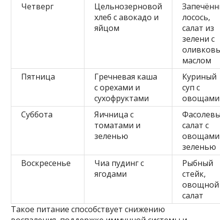
Четверг
Цельнозерновой
Запечён
хлеб с авокадо и
лосось,
яйцом
салат из
зелени с
оливков
маслом
Пятница
Гречневая каша
Куриный
с орехами и
суп с
сухофруктами
овощами
Суббота
Яичница с
Фасолев
томатами и
салат с
зеленью
овощами
зеленью
Воскресенье
Чиа пудинг с
Рыбный
ягодами
стейк,
овощной
салат
Такое питание способствует снижению