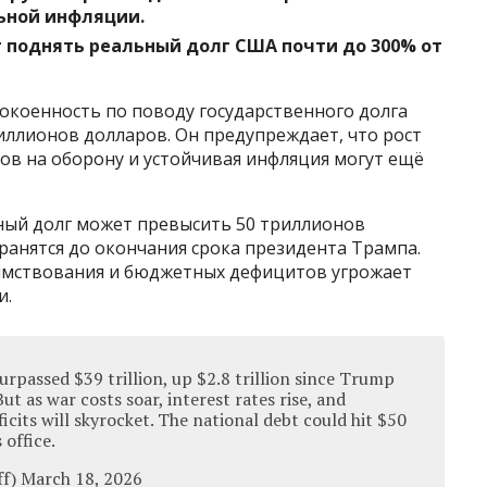
ьной инфляции.
 поднять реальный долг США почти до 300% от
коенность по поводу государственного долга
иллионов долларов. Он предупреждает, что рост
ов на оборону и устойчивая инфляция могут ещё
ный долг может превысить 50 триллионов
ранятся до окончания срока президента Трампа.
аимствования и бюджетных дефицитов угрожает
и.
surpassed $39 trillion, up $2.8 trillion since Trump
ut as war costs soar, interest rates rise, and
icits will skyrocket. The national debt could hit $50
 office.
ff) March 18, 2026