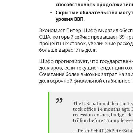
способствовать продолжител
Скрытые обязательства могут
уровня ВВП.
Экономист Питер Шифф выразил обеспо
США, который сейчас превышает 39 тр
процентных ставок, увеличение расход
больше вырастить долг.
Шифф прогнозирует, что государствен
долларов, если текущие тенденции сох
Сочетание более высоких затрат на з
долгосрочной фискальной стабильност
The U.S. national debt just 
took office 14 months ago. B
recession ensues, budget def
trillion before Trump leaves
— Peter Schiff (@PeterSchi