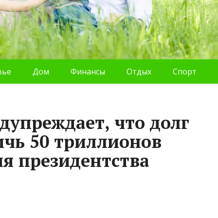
вье
Дом
Финансы
Отдых
Спорт
упреждает, что долг
чь 50 триллионов
мя президентства