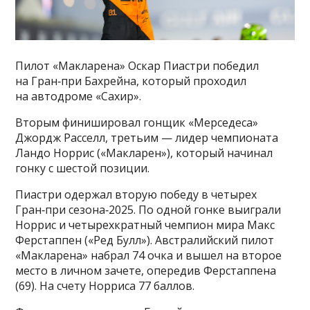
Пилот «Макларена» Оскар Пиастри победил
на Гран‑при Бахрейна, который проходил
на автодроме «Сахир».
Вторым финишировал гонщик «Мерседеса»
Джордж Расселл, третьим — лидер чемпионата
Ландо Норрис («Макларен»), который начинал
гонку с шестой позиции.
Пиастри одержал вторую победу в четырех
Гран‑при сезона‑2025. По одной гонке выиграли
Норрис и четырехкратный чемпион мира Макс
Ферстаппен («Ред Булл»). Австралийский пилот
«Макларена» набрал 74 очка и вышел на второе
место в личном зачете, опередив Ферстаппена
(69). На счету Норриса 77 баллов.