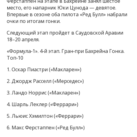
Ферстаппен на этапе в Бахрейне занял шестое
место, его напарник Юки Цунода — девятое.
Впервые в сезоне оба пилота «Ред Булл» набрали
очки по итогам гонки.
Следующий этап пройдет в Саудовской Аравии
18–20 апреля.
«Формула‑1». 4‑й этап. Гран‑при Бахрейна Гонка.
Топ‑10
1. Оскар Пиастри («Макларен»)
2. Джордж Расселл («Мерседес»)
3. Ландо Норрис («Макларен»)
4. Шарль Леклер («Феррари»)
5. Льюис Хэмилтон («Феррари»)
6. Макс Ферстаппен («Ред Булл»)