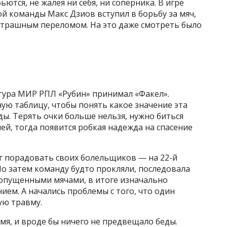
ются, не жалея ни себя, ни соперника. В игре
й команды Макс Дзиов вступил в борьбу за мяч,
 страшным переломом. На это даже смотреть было
о тура МИР РПЛ «Рубин» принимал «Факел».
ную таблицу, чтобы понять какое значение эта
ы. Терять очки больше нельзя, нужно биться
ей, тогда появится робкая надежда на спасение
г порадовать своих болельщиков — на 22-й
о затем команду будто прокляли, последовала
ропущенными мячами, в итоге изначально
ием. А начались проблемы с того, что один
ую травму.
я, и вроде бы ничего не предвещало беды.