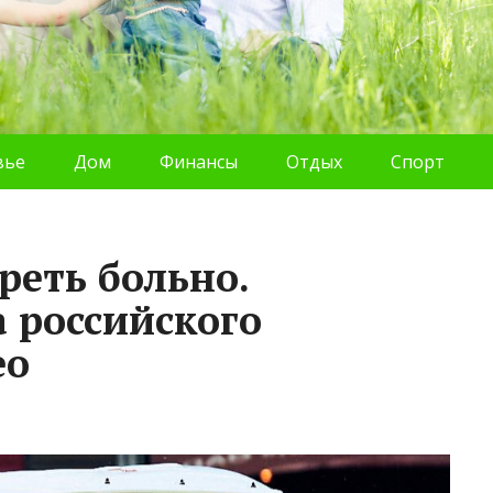
вье
Дом
Финансы
Отдых
Спорт
реть больно.
 российского
ео