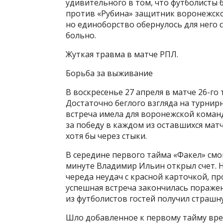
удивительного в том, что футболисты бь
против «Рубина» защитник воронежско
но единоборство обернулось для него
больно.
Жуткая травма в матче РПЛ.
Борьба за выживание
В воскресенье 27 апреля в матче 26-г
Достаточно беглого взгляда на турнир
встреча имела для воронежской команд
за победу в каждом из оставшихся матч
хотя бы через стыки.
В середине первого тайма «Факел» смо
минуте Владимир Ильин открыл счет. Н
череда неудач с красной карточкой, п
успешная встреча закончилась поражен
из футболистов гостей получил страшн
Шло добавленное к первому тайму врем