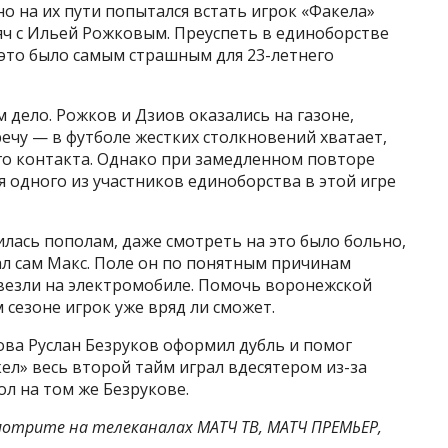
о на их пути попытался встать игрок «Факела»
яч с Ильей Рожковым. Преуспеть в единоборстве
е это было самым страшным для 23-летнего
 дело. Рожков и Дзиов оказались на газоне,
речу — в футболе жестких столкновений хватает,
го контакта. Однако при замедленном повторе
для одного из участников единоборства в этой игре
лась пополам, даже смотреть на это было больно,
л сам Макс. Поле он по понятным причинам
увезли на электромобиле. Помочь воронежской
 сезоне игрок уже вряд ли сможет.
ва Руслан Безруков оформил дубль и помог
акел» весь второй тайм играл вдесятером из-за
л на том же Безрукове.
отрите на телеканалах МАТЧ ТВ, МАТЧ ПРЕМЬЕР,