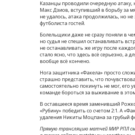
Казанцы проводили очередную атаку, н
Макс Дзиов, вступивший в борьбу за м
не удалось, атака продолжилась, но н
футболиста гостей.
Болельщики даже не сразу поняли в чем
но судья не спешил останавливать вст
не останавливать же игру после каждо
стало ясно, что здесь всё серьезно, а 
вообще всё кончено.
Нога защитника «Факела» просто сложи
страшно представить, что почувствова
самостоятельно покинуть не мог, его 
команде бороться за выживание в этом
В оставшееся время заменивший Рожко
«Рубину» победить со счетом 2:1. А «Ф
удаления Никиты Моцпана за грубый фо
Прямую трансляцию матчей МИР РПЛ см