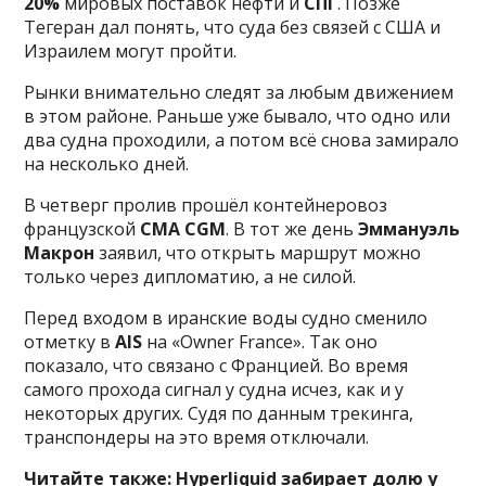
20%
мировых поставок нефти и
СПГ
. Позже
Тегеран дал понять, что суда без связей с США и
Израилем могут пройти.
Рынки внимательно следят за любым движением
в этом районе. Раньше уже бывало, что одно или
два судна проходили, а потом всё снова замирало
на несколько дней.
В четверг пролив прошёл контейнеровоз
французской
CMA CGM
. В тот же день
Эммануэль
Макрон
заявил, что открыть маршрут можно
только через дипломатию, а не силой.
Перед входом в иранские воды судно сменило
отметку в
AIS
на «Owner France». Так оно
показало, что связано с Францией. Во время
самого прохода сигнал у судна исчез, как и у
некоторых других. Судя по данным трекинга,
транспондеры на это время отключали.
Читайте также:
Hyperliquid забирает долю у