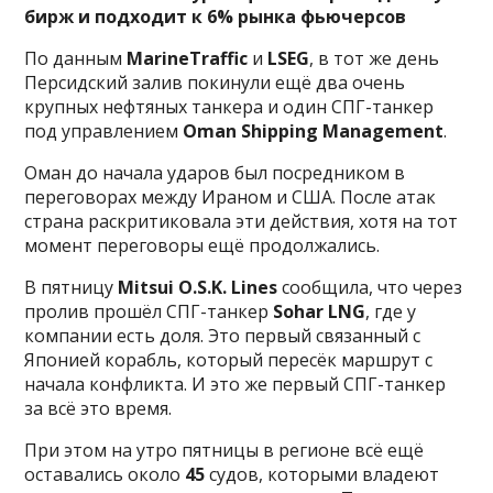
бирж и подходит к 6% рынка фьючерсов
По данным
MarineTraffic
и
LSEG
, в тот же день
Персидский залив покинули ещё два очень
крупных нефтяных танкера и один СПГ-танкер
под управлением
Oman Shipping Management
.
Оман до начала ударов был посредником в
переговорах между Ираном и США. После атак
страна раскритиковала эти действия, хотя на тот
момент переговоры ещё продолжались.
В пятницу
Mitsui O.S.K. Lines
сообщила, что через
пролив прошёл СПГ-танкер
Sohar LNG
, где у
компании есть доля. Это первый связанный с
Японией корабль, который пересёк маршрут с
начала конфликта. И это же первый СПГ-танкер
за всё это время.
При этом на утро пятницы в регионе всё ещё
оставались около
45
судов, которыми владеют