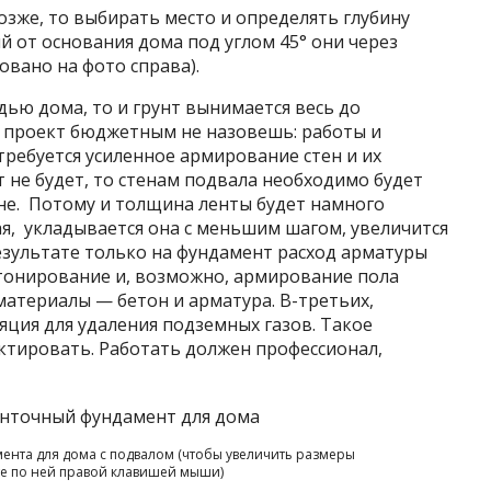
озже, то выбирать место и определять глубину
й от основания дома под углом 45° они через
вано на фото справа).
дью дома, то и грунт вынимается весь до
 проект бюджетным не назовешь: работы и
требуется усиленное армирование стен и их
т не будет, то стенам подвала необходимо будет
не. Потому и толщина ленты будет намного
я, укладывается она с меньшим шагом, увеличится
езультате только на фундамент расход арматуры
етонирование и, возможно, армирование пола
материалы — бетон и арматура. В-третьих,
ция для удаления подземных газов. Такое
ктировать. Работать должен профессионал,
мента для дома с подвалом (чтобы увеличить размеры
е по ней правой клавишей мыши)