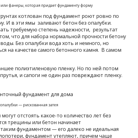
 или фанеры, которая придает фундаменту форму
грунтах котлован под фундамент роют ровно по
у. И в эти ямы заливают бетон без опалубки.
вать требуемую степень надежности, результат
том, что для набора нормальной прочности бетону
оды. Без опалубки вода хоть и немного, но
ься на качестве самого бетонного камня. В самом
аншее полиэтиленовую пленку. Но по ней потом
прутья, и сапоги не один раз повреждают пленку.
опалубки — рискованная затея
 могут отстоять какое-то количество лет без
тся трещины или бетон начинает
 таким фундаментом — его далеко не идеальная
плопотери, фундамент утепляют, причем чаще