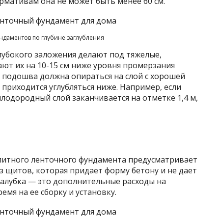
рмативам она не может быть менее 60 см.
ндаментов по глубине заглубления
убокого заложения делают под тяжелые,
ают их на 10-15 см ниже уровня промерзания
м подошва должна опираться на слой с хорошей
, приходится углубляться ниже. Например, если
плодородный слой заканчивается на отметке 1,4 м,
литного ленточного фундамента предусматривает
з щитов, которая придает форму бетону и не дает
опалубка — это дополнительные расходы на
мя на ее сборку и установку.