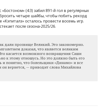
«Бостоном» (4:3) забил 891‑й гол в регулярных
абросить четыре шайбы, чтобы побить рекорд
е «Кэпиталз» осталось провести восемь игр.
текает после сезона‑2025/26.
ак дали прозвище Великий. Это закономерно.
лголетием доказал, что является великим
 Что касается возможного возвращения Саши
ьно к этому отношусь. Но это должно быть его
ь и понятно, что болельщики «Динамо» и все
и он вернется, — приводит слова Михайлова