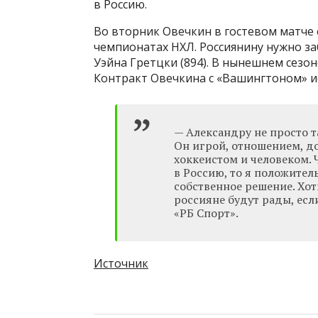
в Россию.
Во вторник Овечкин в гостевом матче с 
чемпионатах НХЛ. Россиянину нужно з
Уэйна Гретцки (894). В нынешнем сезон
Контракт Овечкина с «Вашингтоном» ис
— Александру не просто т
Он игрой, отношением, до
хоккеистом и человеком.
в Россию, то я положител
собственное решение. Хот
россияне будут рады, есл
«РБ Спорт».
Источник