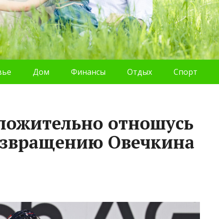
вье
Дом
Финансы
Отдых
Спорт
ложительно отношусь
озвращению Овечкина