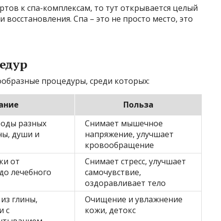
ртов к спа-комплексам, то тут открывается целый
и восстановления. Спа – это не просто место, это
едур
ообразные процедуры, среди которых:
ание
Польза
воды разных
Снимает мышечное
ны, души и
напряжение, улучшает
кровообращение
ки от
Снимает стресс, улучшает
до лечебного
самочувствие,
оздоравливает тело
из глины,
Очищение и увлажнение
и с
кожи, детокс
утыванием