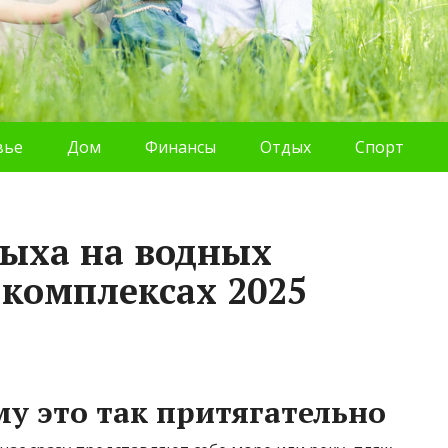
вье
Дом
Финансы
Отдых
Спорт
ыха на водных
-комплексах 2025
му это так притягательно