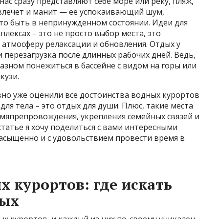
нас сразу представляют себе море или реку, пляж,
 влечет и манит — её успокаивающий шум,
то быть в непринужденном состоянии. Идеи для
плексах – это не просто выбор места, это
 атмосферу релаксации и обновления. Отдых у
 перезагрузка после длинных рабочих дней. Ведь,
лазном понежиться в бассейне с видом на горы или
кузи.
но уже оценили все достоинства водных курортов
для тела – это отдых для души. Плюс, такие места
емяпрепровождения, укрепления семейных связей и
статье я хочу поделиться с вами интересными
насыщенно и с удовольствием провести время в
х курортов: где искать
дых
 курортов, и каждый из них по-своему уникален.