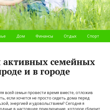
вье
Дом
Финансы
Отдых
Спорт
я активных семейных
роде и в городе
ля всей семьи провести время вместе, отложив
ть, если хочется не просто сидеть дома перед
ьзой, энергией и удовольствием? Сегодня я
ходные в настоящее приключение, которое сблизит