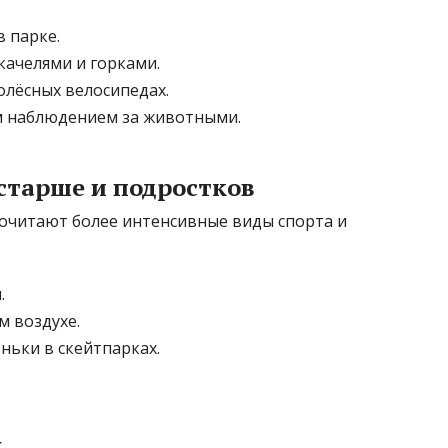
 парке.
качелями и горками.
олёсных велосипедах.
м наблюдением за животными.
старше и подростков
очитают более интенсивные виды спорта и
.
м воздухе.
ньки в скейтпарках.
х