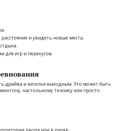
а.
расстояние и увидеть новые места.
отдыха.
 для игр и перекусов.
ревнования
ть драйва и веселья выходным. Это может быть
минтону, настольному теннису или просто
ерритории двора или в парке.