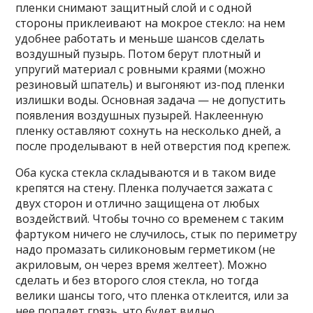
пленки снимают защитный слой и с одной
стороны приклеивают на мокрое стекло: на нем
удобнее работать и меньше шансов сделать
воздушный пузырь. Потом берут плотный и
упругий материал с ровными краями (можно
резиновый шпатель) и выгоняют из-под пленки
излишки воды. Основная задача — не допустить
появления воздушных пузырей. Наклеенную
пленку оставляют сохнуть на несколько дней, а
после проделывают в ней отверстия под крепеж.
Оба куска стекла складываются и в таком виде
крепятся на стену. Пленка получается зажата с
двух сторон и отлично защищена от любых
воздействий. Чтобы точно со временем с таким
фартуком ничего не случилось, стык по периметру
надо промазать силиконовым герметиком (не
акриловым, он через время желтеет). Можно
сделать и без второго слоя стекла, но тогда
велики шансы того, что пленка отклеится, или за
нее попадет грязь, что будет видно.