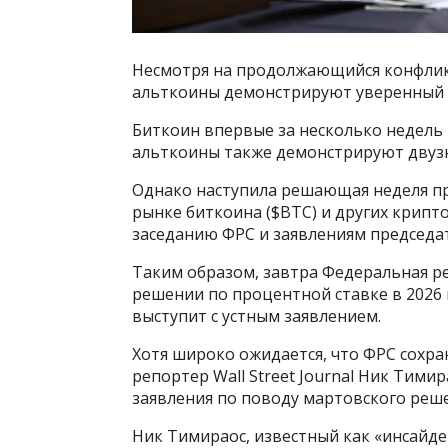
Несмотря на продолжающийся конфлик
альткоины демонстрируют уверенный р
Биткоин впервые за несколько недель 
альткоины также демонстрируют двузн
Однако наступила решающая неделя пр
рынке биткоина ($BTC) и других крип
заседанию ФРС и заявлениям председа
Таким образом, завтра Федеральная р
решении по процентной ставке в 2026 
выступит с устным заявлением.
Хотя широко ожидается, что ФРС сохра
репортер Wall Street Journal Ник Тими
заявления по поводу мартовского реш
Ник Тимираос, известный как «инсайдер