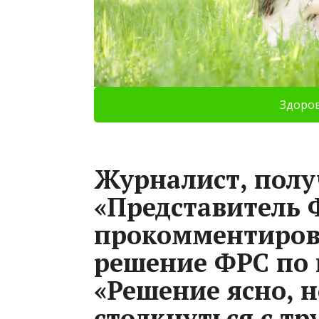
Здоро
Журналист, пол
«Представитель 
прокомментиров
решение ФРС по
«Решение ясно, 
столкнуться с тр