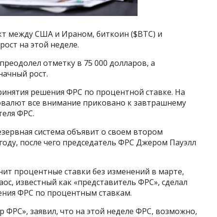
т между США и Ираном, биткоин ($BTC) и
ост на этой неделе.
преодолел отметку в 75 000 долларов, а
ачный рост.
инятия решения ФРС по процентной ставке. На
товалют все внимание приковано к завтрашнему
теля ФРС.
езервная система объявит о своем втором
году, после чего председатель ФРС Джером Пауэлл
нит процентные ставки без изменений в марте,
раос, известный как «представитель ФРС», сделал
ения ФРС по процентным ставкам.
 ФРС», заявил, что на этой неделе ФРС, возможно,