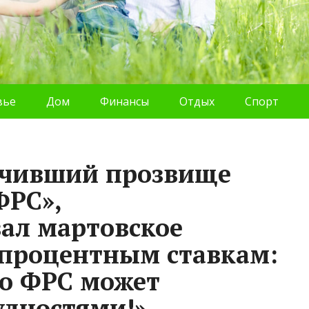
вье
Дом
Финансы
Отдых
Спорт
учивший прозвище
ФРС»,
ал мартовское
 процентным ставкам:
но ФРС может
удностями!»