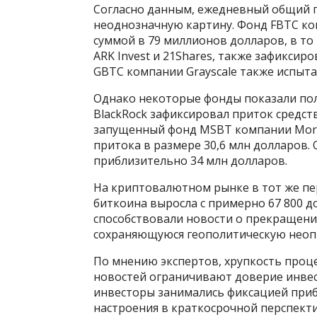
Согласно данным, ежедневный общий п
неоднозначную картину. Фонд FBTC комп
суммой в 79 миллионов долларов, в то
ARK Invest и 21Shares, также зафиксир
GBTC компании Grayscale также испыта
Однако некоторые фонды показали по
BlackRock зафиксировал приток средств
запущенный фонд MSBT компании Morga
притока в размере 30,6 млн долларов.
приблизительно 34 млн долларов.
На криптовалютном рынке в тот же пе
биткоина выросла с примерно 67 800 д
способствовали новости о прекращени
сохраняющуюся геополитическую неоп
По мнению экспертов, хрупкость проц
новостей ограничивают доверие инвес
инвесторы занимались фиксацией приб
настроения в краткосрочной перспектив