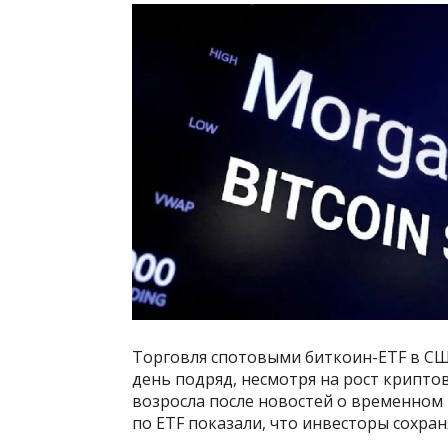
Торговля спотовыми биткоин-ETF в СШ
день подряд, несмотря на рост крипто
возросла после новостей о временном
по ETF показали, что инвесторы сохра