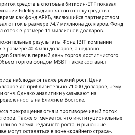
риток средств в спотовые биткоин-ETF показал
ании Fidelity лидировал по оттоку средств с
 время как фонд ARKB, являющийся партнерством
овал отток в размере 74,7 миллиона долларов. Фонд
л отток в размере 11 миллионов долларов.
ложительные результаты. Фонд IBIT компании
 в размере 40,4 млн долларов, а недавно
n Stanley в первый день торгов достиг чистого
 Объем торгов фондом MSBT также составил
риод наблюдался также резкий рост. Цена
олларов до приблизительно 71 000 долларов, чему
и огня. Однако аналитики указывают на
ределенность на Ближнем Востоке.
есса прекращения огня и противоречивый поток
торов. Также отмечается, что институциональные
ыли во время недавнего роста, и рыночные
е могут оставаться в зоне «крайнего страха».