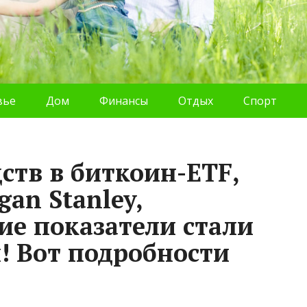
вье
Дом
Финансы
Отдых
Спорт
ств в биткоин-ETF,
an Stanley,
ие показатели стали
 Вот подробности