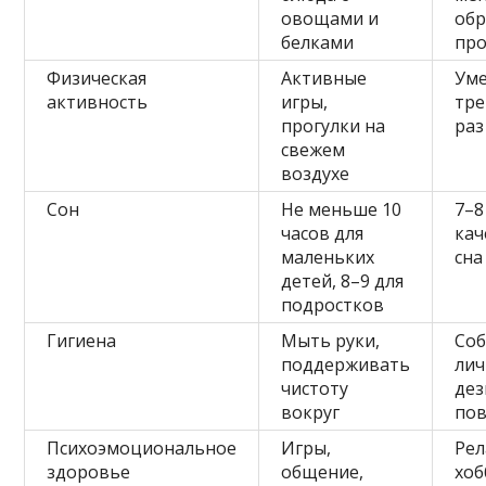
овощами и
об
белками
пр
Физическая
Активные
Ум
активность
игры,
тре
прогулки на
раз
свежем
воздухе
Сон
Не меньше 10
7–8
часов для
кач
маленьких
сна
детей, 8–9 для
подростков
Гигиена
Мыть руки,
Со
поддерживать
лич
чистоту
де
вокруг
пов
Психоэмоциональное
Игры,
Рел
здоровье
общение,
хоб