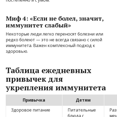
постепенно и с умом.
Миф 4: «Если не болел, значит,
иммунитет слабый»
Некоторые люди легко переносят болезни или
редко болеют — это не всегда связано с силой
иммунитета. Важен комплексный подход к
здоровью.
Таблица ежедневных
привычек для
укрепления иммунитета
Привычка
Детям
Здоровое питание
Питательные
Раз
блюда с
ме