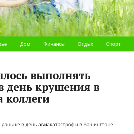
вье
Дом
Финансы
Отдых
Спорт
шлось выполнять
в день крушения в
а коллеги
ны раньше в день авиакатастрофы в Вашингтоне