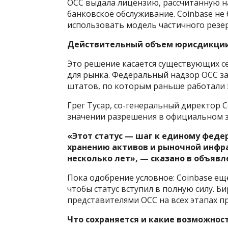
OCC выдала лицензию, рассчитанную на
банковское обслуживание. Coinbase не
использовать модель частичного резер
Действительный объем юрисдикции
Это решение касается существующих с
для рынка. Федеральный надзор OCC з
штатов, по которым раньше работали э
Грег Тусар, со-генеральный директор Co
значении разрешения в официальном 
«Этот статус — шаг к единому феде
хранению активов и рыночной инфр
несколько лет», — сказано в объявле
Пока одобрение условное: Coinbase е
чтобы статус вступил в полную силу. Б
представителями OCC на всех этапах п
Что сохраняется и какие возможнос