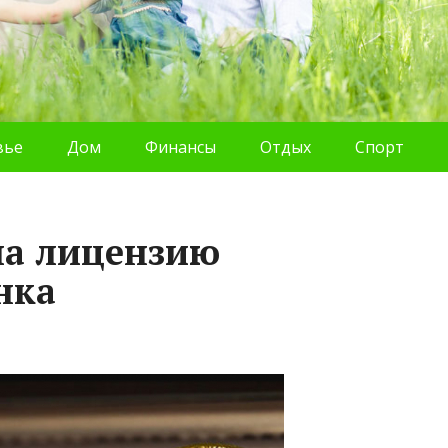
вье
Дом
Финансы
Отдых
Спорт
ла лицензию
нка