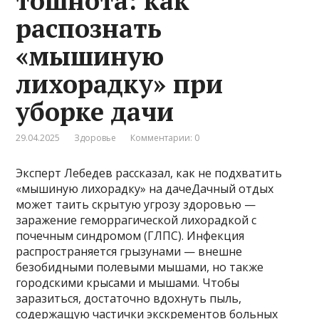
тошнота: как
распознать
«мышиную
лихорадку» при
уборке дачи
29.04.2025
Здоровье
Комментарии: 0
Эксперт Лебедев рассказал, как не подхватить
«мышиную лихорадку» на дачеДачный отдых
может таить скрытую угрозу здоровью —
заражение геморрагической лихорадкой с
почечным синдромом (ГЛПС). Инфекция
распространяется грызунами — внешне
безобидными полевыми мышами, но также
городскими крысами и мышами. Чтобы
заразиться, достаточно вдохнуть пыль,
содержащую частички экскрементов больных