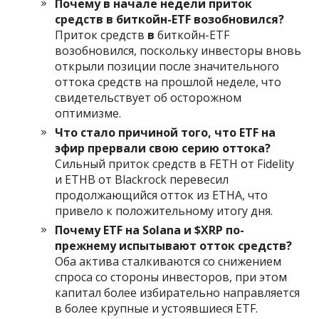
Почему в начале недели приток
средств в биткойн-ETF возобновился?
Приток средств
в
биткойн-ETF
возобновился, поскольку инвесторы вновь
открыли позиции после значительного
оттока средств на прошлой неделе, что
свидетельствует об осторожном
оптимизме.
Что стало причиной того, что ETF на
эфир прервали свою серию оттока?
Сильный приток средств в FETH от Fidelity
и ETHB от Blackrock перевесил
продолжающийся отток из ETHA, что
привело к положительному итогу дня.
Почему ETF на Solana и $XRP по-
прежнему испытывают отток средств?
Оба актива сталкиваются со снижением
спроса со стороны инвесторов, при этом
капитал более избирательно направляется
в более крупные и устоявшиеся ETF.