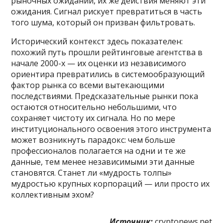
рыночных ожиданий, их же действия меняют эти
ожидания. Сигнал рискует превратиться в часть
того шума, который он призван фильтровать.
Исторический контекст здесь показателен:
похожий путь прошли рейтинговые агентства в
начале 2000-х — их оценки из независимого
ориентира превратились в системообразующий
фактор рынка со всеми вытекающими
последствиями. Предсказательные рынки пока
остаются относительно небольшими, что
сохраняет чистоту их сигнала. Но по мере
институционального освоения этого инструмента
может возникнуть парадокс: чем больше
профессионалов полагается на одни и те же
данные, тем менее независимыми эти данные
становятся. Станет ли «мудрость толпы»
мудростью крупных корпораций — или просто их
коллективным эхом?
Источник:
cryptonews.net