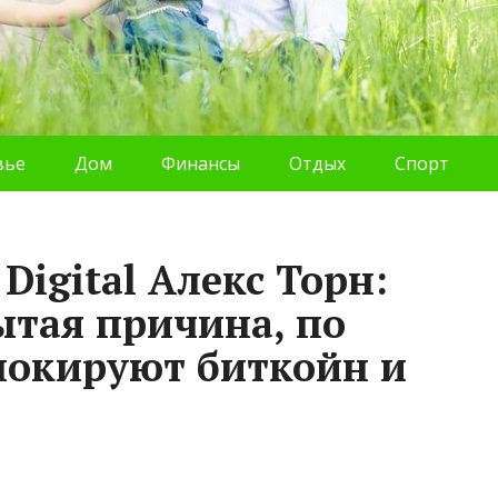
вье
Дом
Финансы
Отдых
Спорт
Digital Алекс Торн:
ытая причина, по
локируют биткойн и