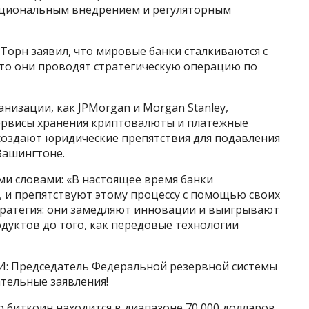
уциональным внедрением и регуляторным
 Торн заявил, что мировые банки сталкиваются с
то они проводят стратегическую операцию по
анизации, как JPMorgan и Morgan Stanley,
ервисы хранения криптовалюты и платежные
 создают юридические препятствия для подавления
 Вашингтоне.
и словами: «В настоящее время банки
, и препятствуют этому процессу с помощью своих
стратегия: они замедляют инновации и выигрывают
дуктов до того, как передовые технологии
: Председатель Федеральной резервной системы
тельные заявления!
то биткоин находится в диапазоне 70 000 долларов,