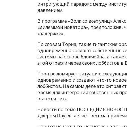
интригующий парадокс между инстит
давлением.
В программе «Волк со всех улиц» Алекс
«дилеммой новатора», предположив, ч
«задержке».
По словам Торна, такие гигантские орг
одновременно создают собственные с
системы на основе блокчейна, а также
этой отрасли через своих лоббистов в
Торн резюмирует ситуацию следующим
одновременно и создают что-то новое
лоббистов. На самом деле это хитрая 
время для интеграции собственных про
вытеснят их».
Новости по теме ПОСЛЕДНИЕ НОВОСТИ
Джером Пауэлл делает весьма примеча
Торн отмечает, что, несмотря на то, ч