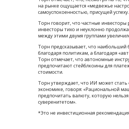
на рынке ощущается «медвежье настро
самоуспокоенностью, присущей успеху.
Торн говорит, что частные инвесторы 
инвесторы тихо и неуклонно продолжа
между этими двумя группами увеличилс
Торн предсказывает, что наибольший 
благодаря политикам, а благодаря «ав
Торн отмечает, что автономные инстру
предпочитают стейблкоины для платеж
стоимости.
Торн утверждает, что ИИ может стать
экономике, говоря: «Рациональной маш
предпочитать валюту, которую нельзя
суверенитетом».
*Это не инвестиционная рекомендация